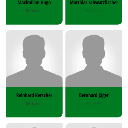
Maximilian Hugo
Matthias Schwarzfischer
Beisitzer/in
Beisitzer/in
Reinhard Kerscher
Bernhard Jäger
Beisitzer/in
Beisitzer/in