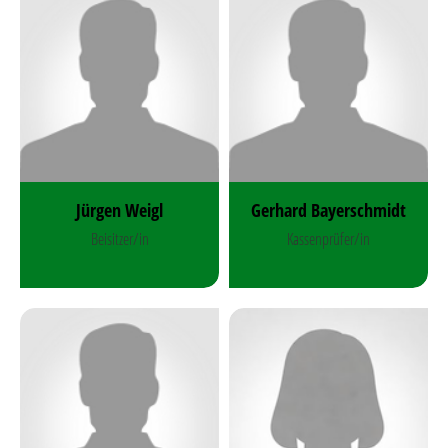
Jürgen Weigl
Gerhard Bayerschmidt
Beisitzer/in
Kassenprüfer/in