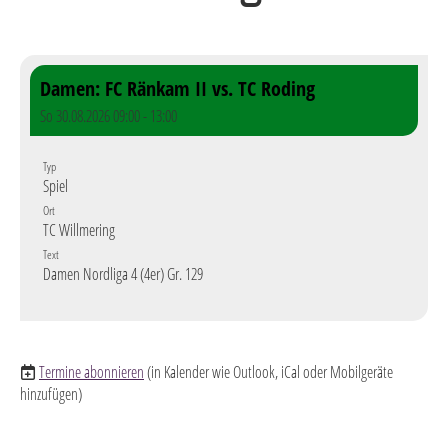
Damen: FC Ränkam II vs. TC Roding
So 30.08.2026 09:00 - 13:00
Typ
Spiel
Ort
TC Willmering
Text
Damen Nordliga 4 (4er) Gr. 129
Termine abonnieren
(in Kalender wie Outlook, iCal oder Mobilgeräte
hinzufügen)