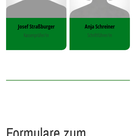
Josef Straßburger
Anja Schreiner
Kassenprüfer/in
Schriftführer/in
Formulare zum