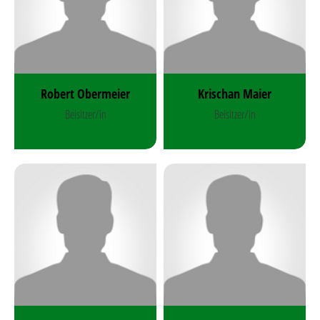
Robert Obermeier
Krischan Maier
Beisitzer/in
Beisitzer/in