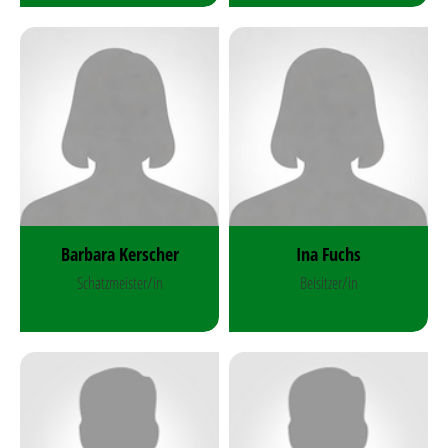
Barbara Kerscher
Ina Fuchs
Schatzmeister/in
Beisitzer/in