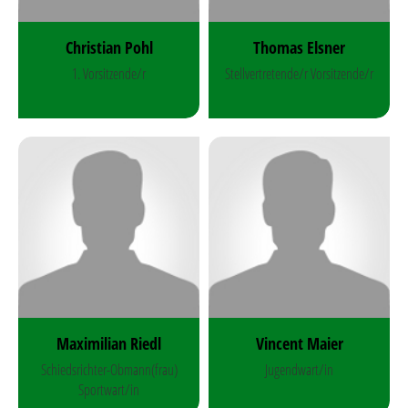
Christian Pohl
Thomas Elsner
1. Vorsitzende/r
Stellvertretende/r Vorsitzende/r
Maximilian Riedl
Vincent Maier
Schiedsrichter-Obmann(frau)
Jugendwart/in
Sportwart/in